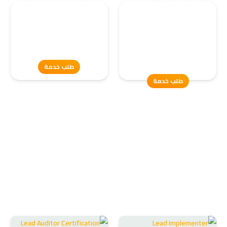
مدقق داخلي | رخصة مدقق
شهادات الأفراد تأهيل
داخلي
شخصي معتمد
نؤهلك للحصول على شهادة Certified
نقدم لك دورات تدريبية معتمدة تؤهلك
Internal Auditor – وهي بمثابة رخصة
لتصبح مدقق داخلي محترف في المعايير…
العمل…
طلب خدمة
طلب خدمة
المدونة