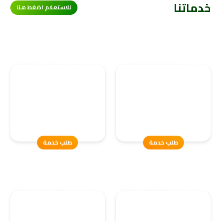
خدماتنا
للاستعلام اضغط هنا
ISO 9001 رفع كفاءة الجودة
ISO 14001 تقليل الأثر البيئي
ورضا العملاء
للمؤسسة
تعزيز كفاءة العمليات الداخلية وتحقيق
تقليل الأثر البيئي للمؤسسة وتحسين
رضا العملاء من خلال تطبيق مبادئ
أدائها البيئي، وتأكيد الالتزام بقوانين
معيار…
الحفاظ على…
طلب خدمة
طلب خدمة
ISO 45001 صحة وسلامة
ISO 22000 سلامة الغذاء
العاملين
وتقليل المخاطر
حماية العاملين من المخاطر، تحسين بيئة
ضمان سلامة الغذاء عبر نظام شامل