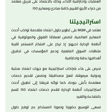
العمليات واحترافية الأداء، وذلك بالاعتماد على فريق معتمد
من خبراء الأيزو لتقييم كافة مبادئ ومعايير ISO
استراتيجيتنا
نعتمد في MQM على تطوير حلول اعتماد متقدمة تواكب أحدث
المعايير العالمية، لنضمن لعملائنا التفوق والموثوقية في
أنظمة الإدارة لديهم؛ إذ نركز على الابتكار المستمر لتلبية
متطلبات السوق المتغيرة ودعم المؤسسات في تحقيق
أهدافها بدقة واحترافية
نحرص على بناء شراكات استراتيجية مع جهات اعتماد محلية
ودولية مرموقة، لنعزز مصداقيتنا ونضمن تقديم خدمات
معتمدة بأعلى جودة، كما نوجّه فريقنا إلى تطبيق أحدث
استراتيجيات أنظمة الإدارة لنقدم خدمات اعتماد ISO تتسم
بالكفاءة والتفرد
نسعى لتوسيع حضورنا ونمونا المستدام عبر توفير حلول