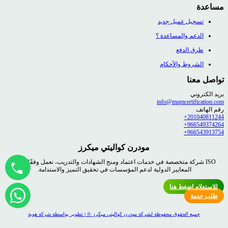
مساعدة
تسجيل عميل جديد
الدعم والمساعدة ؟
طرق الدفع
الشروط والأحكام
تواصل معنا
بريد الكتروني
info@mqmcertification.com
رقم الهاتف
201040811244+
966549374264+
966543913754+
مودرن كواليتي ميكرز
ISO شركة متخصصة في خدمات اعتماد ومنح الشهادات والتدريب، نعمل وفقًا لأعلى
المعايير الدولية لدعم المؤسسات في تحقيق التميز والاستدامة.
للاستعلام اضغط هنا
طلب خدمة
جميع الحقوق محفوظة لشركة مودرن كواليتي ميكرز © | تطوير بواسطة شركة هوية