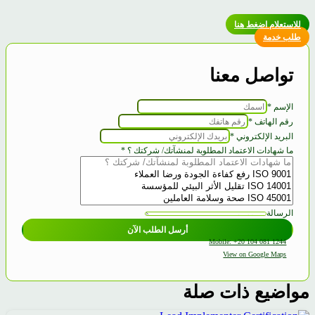
للاستعلام اضغط هنا
طلب خدمة
تواصل معنا
الإسم
*
رقم الهاتف
*
البريد الإلكتروني
*
ما شهادات الاعتماد المطلوبة لمنشآتك/ شركتك ؟
*
؟
الرسالة
الهاتف
أرسل الطلب الآن
شركتك
Mobile: +20 104 081 1244
View on Google Maps
مواضيع ذات صلة