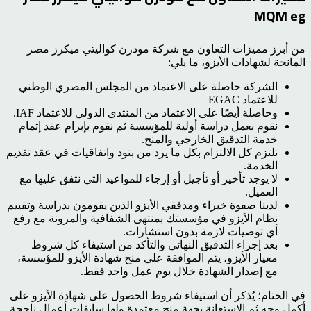
MQM eg
من أبرز مميزات التعاون مع شركة مودرن كواليتي ميكرز مصر
المانحة لشهادات الأيزو، ما يلي:
الشركة حاصلة على الاعتماد من المجلس المصري الوطني
للاعتماد EGAC
وحاصلة أيضًا على الاعتماد من المنتدى الدولي للاعتماد IAF.
نقوم بعمل دراسة أولية للمؤسسة ثم نقوم بإبرام عقد إتمام
خدمة التدقيق الخارجي والمنح.
نلتزم كل الالتزام بكل ما يرد من بنود واتفاقيات في عقد تقديم
الخدمة.
لا يوجد تأخير أو تأجيل أو إرجاء للمواعيد التي نتفق عليها مع
العميل.
لدينا صفوة خبراء ومدققي الأيزو الذين يقومون بدراسة وتقييم
نظام الأيزو في مؤسستك بمنتهى الشفافية والمرونة مع رفع
أي توصيات لازمة بدون استشارات.
بعد إجراء التدقيق النهائي والتأكد من استيفاء كل شروط
معيار الأيزو، يتم الموافقة على منح شهادة الأيزو للمؤسسة،
مع إصدار الشهادة خلال يوم عمل واحد فقط.
في الختام؛ يُذكر أن استيفاء شروط الحصول على شهادة الأيزو على
أكمل وجه ثم الاستعانة بجهة منح معتمدة ولها سابقات أعمال ناجحة