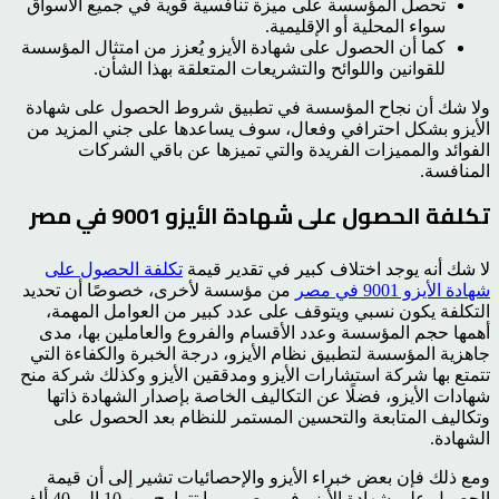
تحصل المؤسسة على ميزة تنافسية قوية في جميع الأسواق
سواء المحلية أو الإقليمية.
كما أن الحصول على شهادة الأيزو يُعزز من امتثال المؤسسة
للقوانين واللوائح والتشريعات المتعلقة بهذا الشأن.
ولا شك أن نجاح المؤسسة في تطبيق شروط الحصول على شهادة
الأيزو بشكل احترافي وفعال، سوف يساعدها على جني المزيد من
الفوائد والمميزات الفريدة والتي تميزها عن باقي الشركات
المنافسة.
تكلفة الحصول على شهادة الأيزو 9001 في مصر
لا شك أنه يوجد اختلاف كبير في تقدير قيمة
تكلفة الحصول على
شهادة الأيزو 9001 في مصر
من مؤسسة لأخرى، خصوصًا أن تحديد
التكلفة يكون نسبي ويتوقف على عدد كبير من العوامل المهمة،
أهمها حجم المؤسسة وعدد الأقسام والفروع والعاملين بها، مدى
جاهزية المؤسسة لتطبيق نظام الأيزو، درجة الخبرة والكفاءة التي
تتمتع بها شركة استشارات الأيزو ومدققين الأيزو وكذلك شركة منح
شهادات الأيزو، فضلًا عن التكاليف الخاصة بإصدار الشهادة ذاتها
وتكاليف المتابعة والتحسين المستمر للنظام بعد الحصول على
الشهادة.
ومع ذلك فإن بعض خبراء الأيزو والإحصائيات تشير إلى أن قيمة
الحصول على شهادة الأيزو في مصر ربما تتراوح بين 10 إلى 40 ألف