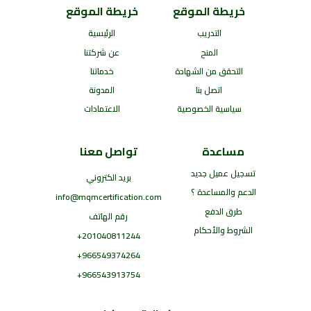
خريطة الموقع
خريطة الموقع
التدريب
الرئيسية
المنح
عن شركتنا
التحقق من الشهادة
خدماتنا
اتصل بنا
المدونة
سياسية الخصوصية
الاعتمادات
مساعدة
تواصل معنا
تسجيل عميل جديد
بريد الكتروني
الدعم والمساعدة ؟
info@mqmcertification.com
طرق الدفع
رقم الهاتف
الشروط والأحكام
201040811244+
966549374264+
966543913754+