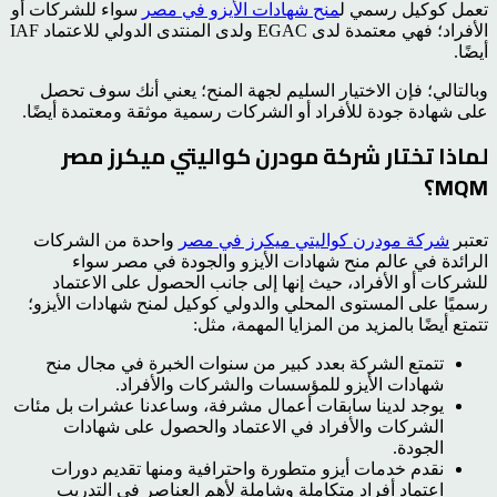
تعمل كوكيل رسمي ل
منح شهادات الأيزو في مصر
سواء للشركات أو
الأفراد؛ فهي معتمدة لدى EGAC ولدى المنتدى الدولي للاعتماد IAF
أيضًا.
وبالتالي؛ فإن الاختيار السليم لجهة المنح؛ يعني أنك سوف تحصل
على شهادة جودة للأفراد أو الشركات رسمية موثقة ومعتمدة أيضًا.
لماذا تختار شركة مودرن كواليتي ميكرز مصر
MQM؟
تعتبر
شركة مودرن كواليتي ميكرز في مصر
واحدة من الشركات
الرائدة في عالم منح شهادات الأيزو والجودة في مصر سواء
للشركات أو الأفراد، حيث إنها إلى جانب الحصول على الاعتماد
رسميًا على المستوى المحلي والدولي كوكيل لمنح شهادات الأيزو؛
تتمتع أيضًا بالمزيد من المزايا المهمة، مثل:
تتمتع الشركة بعدد كبير من سنوات الخبرة في مجال منح
شهادات الأيزو للمؤسسات والشركات والأفراد.
يوجد لدينا سابقات أعمال مشرفة، وساعدنا عشرات بل مئات
الشركات والأفراد في الاعتماد والحصول على شهادات
الجودة.
نقدم خدمات أيزو متطورة واحترافية ومنها تقديم دورات
اعتماد أفراد متكاملة وشاملة لأهم العناصر في التدريب