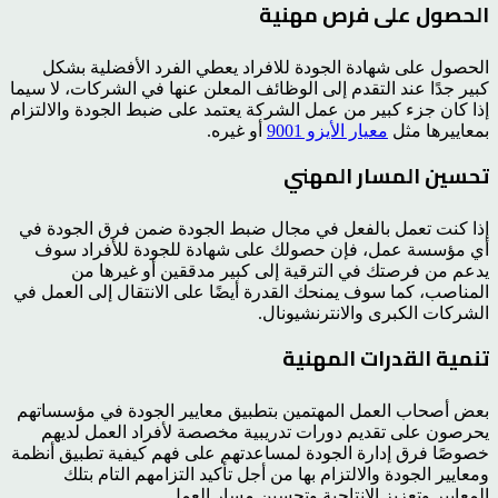
الحصول على فرص مهنية
الحصول على شهادة الجودة للافراد يعطي الفرد الأفضلية بشكل
كبير جدًا عند التقدم إلى الوظائف المعلن عنها في الشركات، لا سيما
إذا كان جزء كبير من عمل الشركة يعتمد على ضبط الجودة والالتزام
بمعاييرها مثل
معيار الأيزو 9001
أو غيره.
تحسين المسار المهني
إذا كنت تعمل بالفعل في مجال ضبط الجودة ضمن فرق الجودة في
أي مؤسسة عمل، فإن حصولك على شهادة للجودة للأفراد سوف
يدعم من فرصتك في الترقية إلى كبير مدققين أو غيرها من
المناصب، كما سوف يمنحك القدرة أيضًا على الانتقال إلى العمل في
الشركات الكبرى والانترنشيونال.
تنمية القدرات المهنية
بعض أصحاب العمل المهتمين بتطبيق معايير الجودة في مؤسساتهم
يحرصون على تقديم دورات تدريبية مخصصة لأفراد العمل لديهم
خصوصًا فرق إدارة الجودة لمساعدتهم على فهم كيفية تطبيق أنظمة
ومعايير الجودة والالتزام بها من أجل تأكيد التزامهم التام بتلك
المعايير وتعزيز الإنتاجية وتحسين مسار العمل.